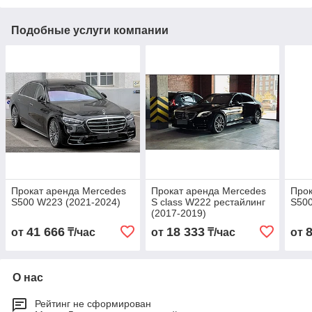
Подобные услуги компании
Прокат аренда Mercedes
Прокат аренда Mercedes
Прок
S500 W223 (2021-2024)
S class W222 рестайлинг
S500
(2017-2019)
41 666
18 333
от
₸/час
от
₸/час
от
О нас
Рейтинг не сформирован