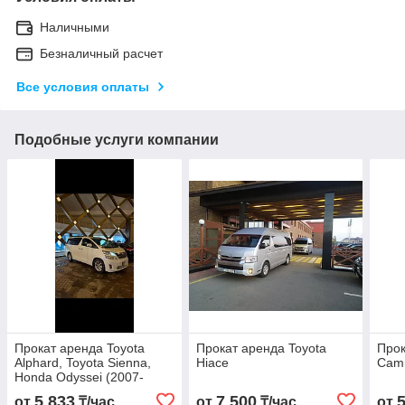
Наличными
Безналичный расчет
Все условия оплаты
Подобные услуги компании
Прокат аренда Toyota
Прокат аренда Toyota
Прок
Alphard, Toyota Sienna,
Hiace
Camr
Honda Odyssei (2007-
2012)
5 833
7 500
от
₸/час
от
₸/час
от